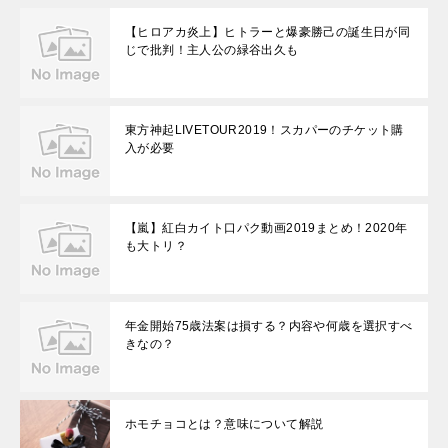
【ヒロアカ炎上】ヒトラーと爆豪勝己の誕生日が同
じで批判！主人公の緑谷出久も
東方神起LIVETOUR2019！スカパーのチケット購
入が必要
【嵐】紅白カイト口パク動画2019まとめ！2020年
も大トリ？
年金開始75歳法案は損する？内容や何歳を選択すべ
きなの？
ホモチョコとは？意味について解説