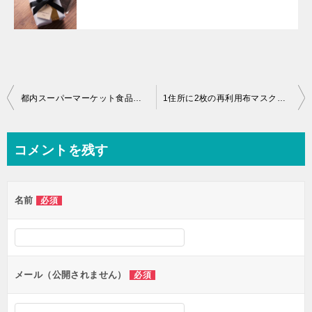
投
都内スーパーマーケット食品の買い占めいつまで？【品薄リアルタイムまとめ】
1住所に2枚の再利用布マスク配布はいつ届く？エイプリルフールで嘘？
稿
ナ
コメントを残す
ビ
ゲ
名前
必須
ー
シ
ョ
ン
メール（公開されません）
必須