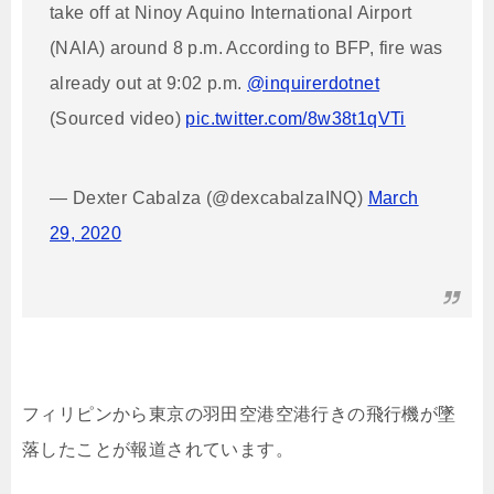
take off at Ninoy Aquino International Airport
(NAIA) around 8 p.m. According to BFP, fire was
already out at 9:02 p.m.
@inquirerdotnet
(Sourced video)
pic.twitter.com/8w38t1qVTi
— Dexter Cabalza (@dexcabalzaINQ)
March
29, 2020
フィリピンから東京の羽田空港空港行きの飛行機が墜
落したことが報道されています。