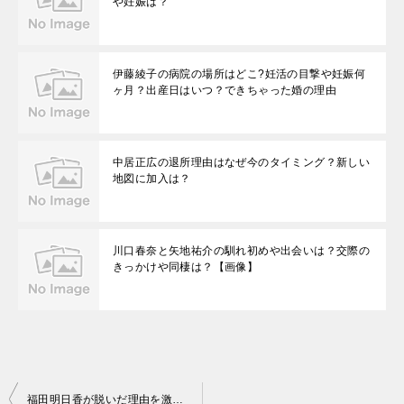
や妊娠は？
伊藤綾子の病院の場所はどこ?妊活の目撃や妊娠何
ヶ月？出産日はいつ？できちゃった婚の理由
中居正広の退所理由はなぜ今のタイミング？新しい
地図に加入は？
川口春奈と矢地祐介の馴れ初めや出会いは？交際の
きっかけや同棲は？【画像】
投
福田明日香が脱いだ理由を激白 写真集「PASSIONABLE」10万部超え