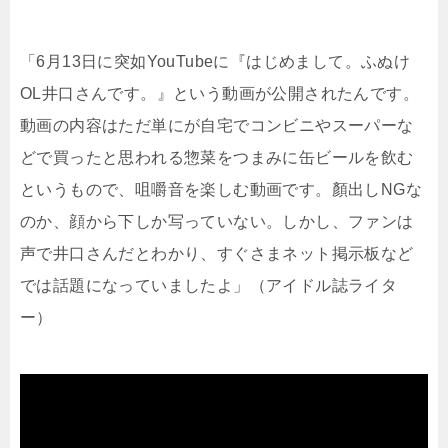
「6月13日に突如YouTubeに『はじめまして。ふぬけ
OL井口さんです。』という動画が公開されたんです。
動画の内容はただ単にが自宅でコンビニやスーパーな
どで買ったと思われる惣菜をつまみに缶ビールを飲む
というもので、咀嚼音を楽しむ動画です。顏出しNGな
のか、顔から下しか写っていない。しかし、ファンは
声で井口さんだとわかり、すぐさまネット掲示板など
では話題になっていましたよ」（アイドル誌ライタ
ー）