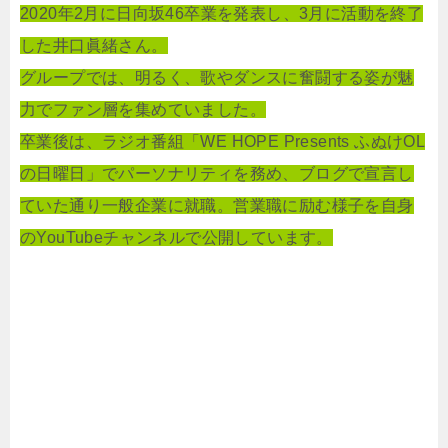
2020年2月に日向坂46卒業を発表し、3月に活動を終了
した井口眞緒さん。
グループでは、明るく、歌やダンスに奮闘する姿が魅
力でファン層を集めていました。
卒業後は、ラジオ番組「WE HOPE Presents ふぬけOL
の日曜日」でパーソナリティを務め、ブログで宣言し
ていた通り一般企業に就職。営業職に励む様子を自身
のYouTubeチャンネルで公開しています。