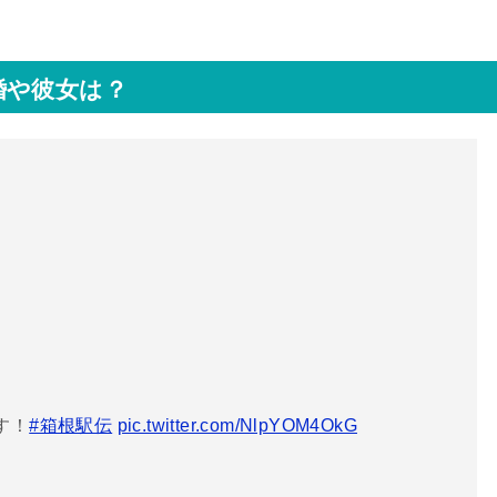
婚や彼女は？
す！
#箱根駅伝
pic.twitter.com/NlpYOM4OkG