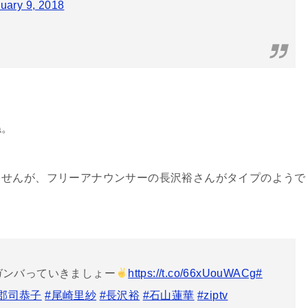
uary 9, 2018
ね。
ませんが、フリーアナウンサーの長沢裕さんがタイプのようで
ガンバっていきましょー
https://t.co/66xUouWACg
#
#郡司恭子
#尾崎里紗
#長沢裕
#石山蓮華
#ziptv