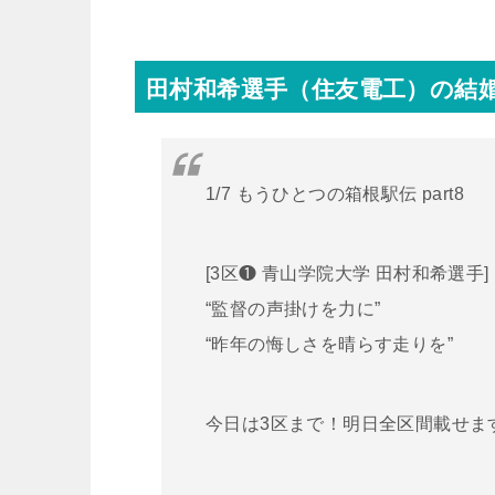
田村和希選手（住友電工）の結
1/7 もうひとつの箱根駅伝 part8
[3区❶ 青山学院大学 田村和希選手]
“監督の声掛けを力に”
“昨年の悔しさを晴らす走りを”
今日は3区まで！明日全区間載せま