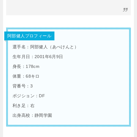
阿部健人プロフィール
選手名：阿部健人（あべけんと）
生年月日：2001年6月9日
身長：178cm
体重：68キロ
背番号：3
ポジション：DF
利き足：右
出身高校：静岡学園