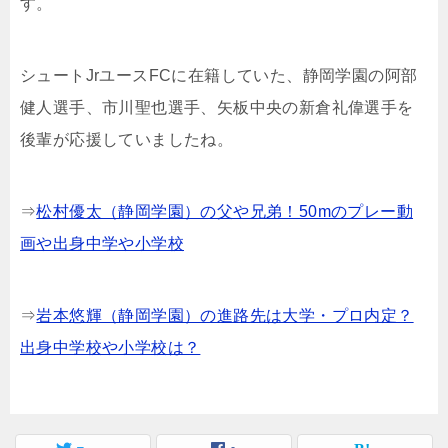
す。
シュートJrユースFCに在籍していた、静岡学園の阿部
健人選手、市川聖也選手、矢板中央の新倉礼偉選手を
後輩が応援していましたね。
⇒
松村優太（静岡学園）の父や兄弟！50mのプレー動
画や出身中学や小学校
⇒
岩本悠輝（静岡学園）の進路先は大学・プロ内定？
出身中学校や小学校は？