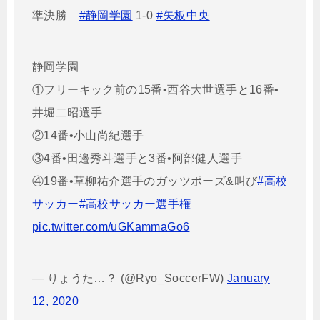
準決勝
#静岡学園
1-0
#矢板中央
静岡学園
①フリーキック前の15番•西谷大世選手と16番•
井堀二昭選手
②14番•小山尚紀選手
③4番•田邉秀斗選手と3番•阿部健人選手
④19番•草柳祐介選手のガッツポーズ&叫び
#高校
サッカー
#高校サッカー選手権
pic.twitter.com/uGKammaGo6
— りょうた…？ (@Ryo_SoccerFW)
January
12, 2020