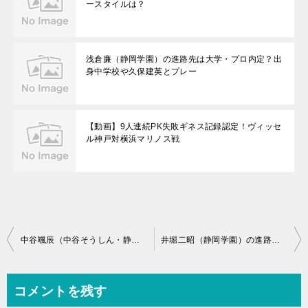
ースタイルは？
浅倉廉（静岡学園）の進路先は大学・プロ内定？出
身中学校や久保建英とプレー
【動画】9人連続PK失敗ギネス記録認定！ヴィッセ
ル神戸対横浜マリノス戦
投
中谷颯辰（中谷そうしん・静岡学園）の進路先はプロ内定？出身中学校や身長・体重
井堀二昭（静岡学園）の進路先は東海学園大学、出身中学校や身長・体重
稿
ナ
コメントを残す
ビ