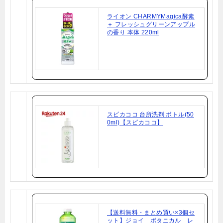
ライオン CHARMYMagica酵素
＋ フレッシュグリーンアップル
の香り 本体 220ml
スピカココ 台所洗剤 ボトル(50
0ml)【スピカココ】
【送料無料・まとめ買い×3個セ
ット】ジョイ ボタニカル レ