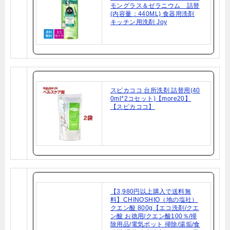
モングラス＆ゼラニウム 詰替
(内容量：440ML) 食器用洗剤
キッチン用洗剤 Joy
スピカココ 台所洗剤 詰替用(40
0ml*2コセット)【more20】
【スピカココ】
【3,980円以上購入で送料無
料】CHINOSHIO（地の塩社）
クエン酸 800g【エコ洗剤/クエ
ン酸 お徳用/クエン酸100％/掃
除用品/電気ポット 掃除/湯垢/食