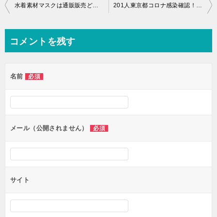
投
水着素材マスクは通販販売どこで売ってるの？息苦しくないの？
201人東京都コロナ感染確認！累計2700人以上に・・・
稿
ナ
コメントを残す
ビ
ゲ
名前
必須
ー
シ
ョ
ン
メール（公開されません）
必須
サイト