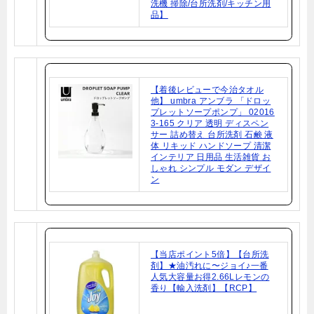
洗機 掃除/台所洗剤/キッチン用
品】
【着後レビューで今治タオル
他】 umbra アンブラ 「ドロッ
プレットソープポンプ」 02016
3-165 クリア 透明 ディスペン
サー 詰め替え 台所洗剤 石鹸 液
体 リキッド ハンドソープ 清潔
インテリア 日用品 生活雑貨 お
しゃれ シンプル モダン デザイ
ン
【当店ポイント5倍】【台所洗
剤】★油汚れに〜ジョイ♪一番
人気大容量お得2.66Lレモンの
香り【輸入洗剤】【RCP】