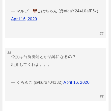
— マルプー
こはちゃん (@nfgaY244L0afF5x)
April 16, 2020
今度は台所洗剤とか品薄になるの？
勘弁してくれよ。。。
— くろぬこ (@kuro704132)
April 16, 2020