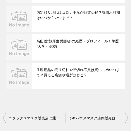
内定取り消しはコロナ不況が影響なぜ？就職氷河期
はいつからいつまで？
高山義浩(厚生労働省)の経歴・プロフィール！学歴
(大学・高校)
生理用品の売り切れや品切れ不足は買い占めいつま
で？買える店舗や場所はどこ？
投
ユタックスマスク販売店は通販の楽天・amazon？次の入荷予定はいつ？
ミキハウスマスク店頭販売は完売で買えない？通販の購入方法は？
稿