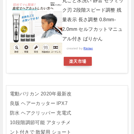
丸ごと水洗い 静音 セラミッ
ク刃 2段階スピード調整 残
量表示 長さ調整 0.8mm-
2.0mm セルフカットマニュ
アル付き ばりかん
created by
Rinker
楽天市場
電動バリカン 2020年最新改
良版 ヘアーカッター IPX7
防水 ヘアクリッパー 充電式
10段階調節可能 アタッチメ
ント付きで 散髪用 ショート