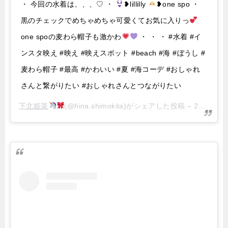
・ 今回の水着は、、、♡ ・
❥lillilly
❥one spo ・
黒のチェックでめちゃめちゃ可愛くてお気に入りっ
one spoの麦わら帽子も激かわ
・ ・ ・ #水着 #イ
ンスタ映え #映え #映えスポット #beach #海 #ぼうし #
麦わら帽子 #最高 #かわいい #夏 #海コーデ #おしゃれ
さんと繋がりたい #おしゃれさんとつながりたい
下北姫菜
(@hina.shimokita)がシェアした投稿 –
2019年 9月月17日午前3時59分PDT