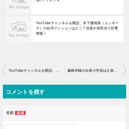
Qのディレクター
YouTubeチャンネルを開設、木下優樹菜（ユッキー
ナ）の自宅マンションはどこ？目黒や世田谷で目撃
情報！
投
YouTubeチャンネルを開設、木下優樹菜（ユッキーナ）の自宅マンションはどこ？目黒や世田谷で目撃情報！
藤崎伊織の出身小学校は久留米？プロフィールや事務所【カラオケバトル】
稿
ナ
コメントを残す
ビ
ゲ
名前
必須
ー
シ