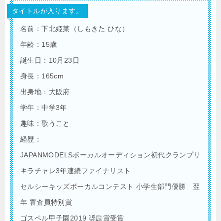
タイトルが入ります。
名前：下北姫菜（しもきた ひな）
年齢：15歳
誕生日：10月23日
身長：165cm
出身地：大阪府
学年：中学3年
趣味：歌うこと
経歴：
JAPANMODELSボーカルオーディション初代クランプリ
キラチャレ3年連続ファイナリスト
セルシーキッズボーカルコンテスト 小学生部門優勝 翌
年 審査員特別賞
ゴスペル甲子園2019 奨励賞受賞