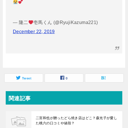
— 隆二
壱馬くん (@RyujiKazuma221)
December 22, 2019
Tweet
0
関連記事
二宮和也が贈ったどら焼き店はどこ？森光子が愛し
た桃六の口コミや値段？