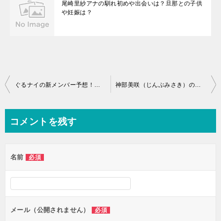
尾崎里紗アナの馴れ初めや出会いは？旦那との子供
や妊娠は？
投
ぐるナイの新メンバー予想！ゴチ21（2020）若手女優とジャニーズは誰？
神部美咲（じんぶみさき）の結婚や熱愛彼氏は？かわいくて美人！プロフィールをご紹介
稿
ナ
コメントを残す
ビ
ゲ
名前
必須
ー
シ
ョ
ン
メール（公開されません）
必須