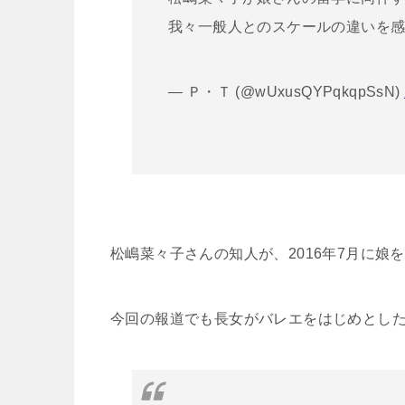
我々一般人とのスケールの違いを
— Ｐ・Ｔ (@wUxusQYPqkqpSsN)
松嶋菜々子さんの知人が、2016年7月に
今回の報道でも長女がバレエをはじめとし