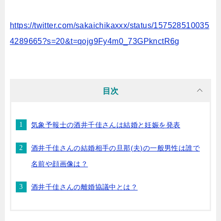
https://twitter.com/sakaichikaxxx/status/157528510035
4289665?s=20&t=qojg9Fy4m0_73GPknctR6g
目次
気象予報士の酒井千佳さんは結婚と妊娠を発表
酒井千佳さんの結婚相手の旦那(夫)の一般男性は誰で
名前や顔画像は？
酒井千佳さんの離婚協議中とは？