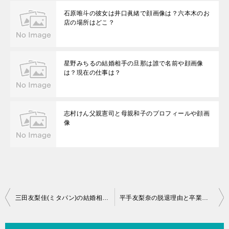
石原唯斗の彼女は井口眞緒で顔画像は？六本木のお
店の場所はどこ？
星野みちるの結婚相手の旦那は誰で名前や顔画像
は？現在の仕事は？
志村けん父親憲司と母親和子のプロフィールや顔画
像
投
三田友梨佳(ミタパン)の結婚相手の旦那は一般男性30代は誰で名前や顔画像は？外資系企業のエリート会社員の勤務先は？
平手友梨奈の脱退理由と卒業の違いとは？欅坂46のセンターは次は誰？
稿
ナ