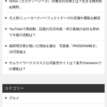
SDGs（エスディージーズ）18番目の目標とは？生きる権利死
ぬ権利…
大人気!ニューヨークパーフェクトチーズの店舗や通販を解説
YouTubeで再始動、話題の元日向坂・井口眞緒の会社を辞め
て今後の活動は？
福田明日香が脱いだ理由を激白 写真集「PASSIONABLE」
10万部超え
サムライワークスマスク公式販売サイトは？楽天やamazonで
の通販は？
カテゴリー
グルメ