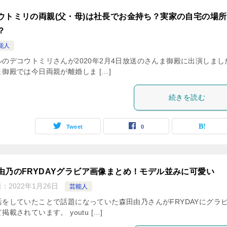
ウトミリの両親(父・母)は社長でお金持ち？実家の自宅の場
？
能人
ルのデコウトミリさんが2020年2月4日放送のさんま御殿に出演しまし
御殿では今日両親が離婚しま […]
続きを読む
Tweet
0
由乃のFRYDAYグラビア画像まとめ！モデル並みに可愛い
日：
2022年1月26日
芸能人
活をしていたことで話題になっていた森田由乃さんがFRYDAYにグラ
掲載されています。 youtu […]