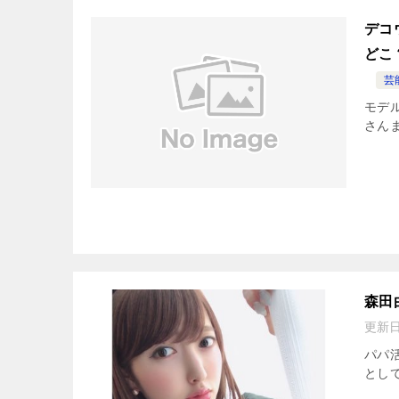
デコ
どこ
芸
モデ
さんま
森田
更新
パパ
として