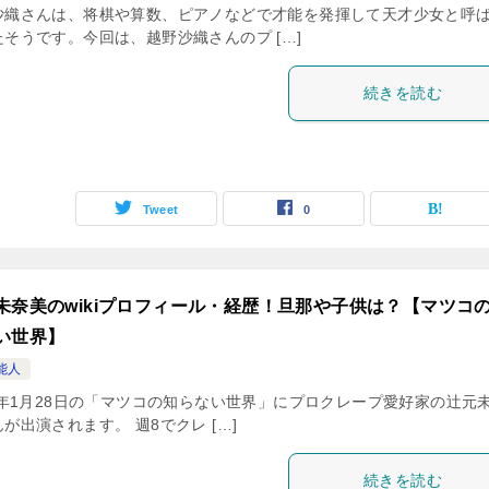
沙織さんは、将棋や算数、ピアノなどで才能を発揮して天才少女と呼
たそうです。今回は、越野沙織さんのプ […]
続きを読む
Tweet
0
未奈美のwikiプロフィール・経歴！旦那や子供は？【マツコ
い世界】
能人
20年1月28日の「マツコの知らない世界」にプロクレープ愛好家の辻元
が出演されます。 週8でクレ […]
続きを読む