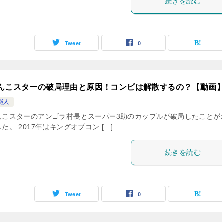
続きを読む
Tweet
0
んこスターの破局理由と原因！コンビは解散するの？【動画
能人
んこスターのアンゴラ村長とスーパー3助のカップルが破局したことが
た。 2017年はキングオブコン […]
続きを読む
Tweet
0