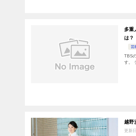
多重
は？
芸
TBS
す。 
越野
更新