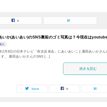
0
あいか(あいあい)のSNS裏垢のゴミ写真は？今現在はyoutub
能人
20年2月8日の日本テレビ「有吉反省会」にあいあいこと廣田あいかさん
す。 廣田あいかさんのSNS […]
続きを読む
Tweet
0