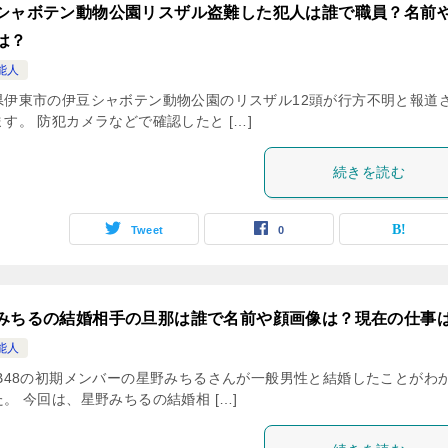
シャボテン動物公園リスザル盗難した犯人は誰で職員？名前
は？
能人
県伊東市の伊豆シャボテン動物公園のリスザル12頭が行方不明と報道
す。 防犯カメラなどで確認したと […]
続きを読む
Tweet
0
みちるの結婚相手の旦那は誰で名前や顔画像は？現在の仕事
能人
KB48の初期メンバーの星野みちるさんが一般男性と結婚したことがわ
。 今回は、星野みちるの結婚相 […]