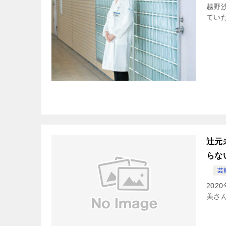
越野
てい
辻元
らな
芸
20
美さん