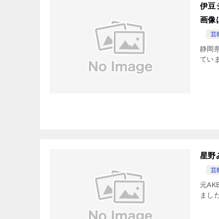
伊豆
画像
芸
静岡
ていま
星野
芸
元A
ました