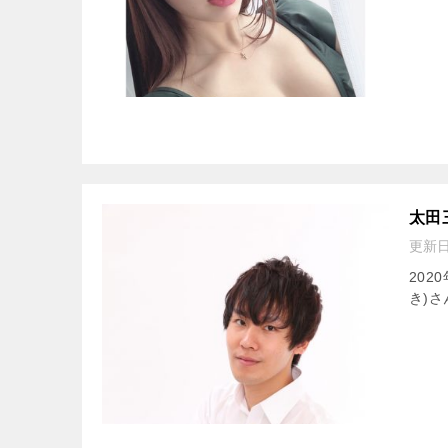
太田
更新
20
き)さ