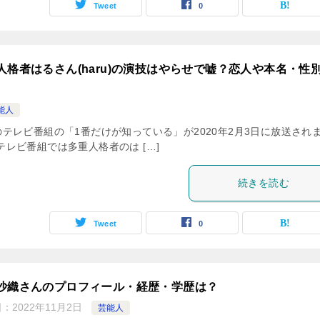
Tweet
0
人格者はるさん(haru)の演技はやらせで嘘？恋人や本名・性
能人
のテレビ番組の「1番だけが知っている」が2020年2月3日に放送され
テレビ番組では多重人格者のは […]
続きを読む
Tweet
0
沙織さんのプロフィール・経歴・学歴は？
日：
2022年11月2日
芸能人