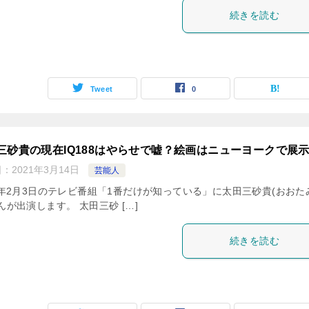
続きを読む
Tweet
0
三砂貴の現在IQ188はやらせで嘘？絵画はニューヨークで展
日：
2021年3月14日
芸能人
20年2月3日のテレビ番組「1番だけが知っている」に太田三砂貴(おおた
んが出演します。 太田三砂 […]
続きを読む