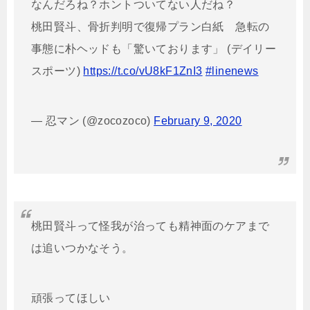
なんだろね？ホントついてない人だね？
桃田賢斗、骨折判明で復帰プラン白紙 急転の
事態に朴ヘッドも「驚いております」 (デイリー
スポーツ)
https://t.co/vU8kF1ZnI3
#linenews
— 忍マン (@zocozoco)
February 9, 2020
桃田賢斗って怪我が治っても精神面のケアまで
は追いつかなそう。
頑張ってほしい