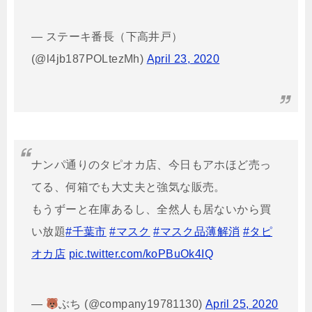
— ステーキ番長（下高井戸）
(@l4jb187POLtezMh)
April 23, 2020
ナンパ通りのタピオカ店、今日もアホほど売っ
てる、何箱でも大丈夫と強気な販売。
もうずーと在庫あるし、全然人も居ないから買
い放題
#千葉市
#マスク
#マスク品薄解消
#タピ
オカ店
pic.twitter.com/koPBuOk4IQ
—
ぶち (@company19781130)
April 25, 2020