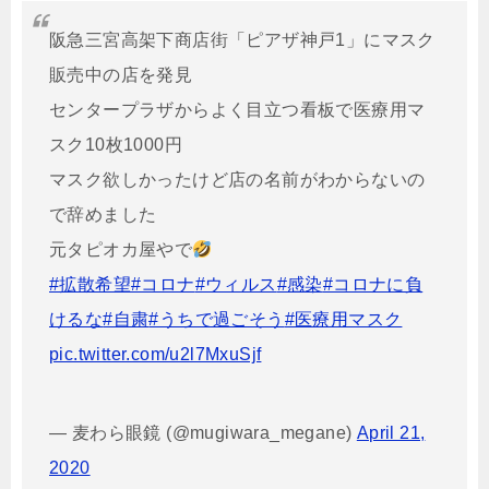
阪急三宮高架下商店街「ピアザ神戸1」にマスク
販売中の店を発見
センタープラザからよく目立つ看板で医療用マ
スク10枚1000円
マスク欲しかったけど店の名前がわからないの
で辞めました
元タピオカ屋やで
#拡散希望
#コロナ
#ウィルス
#感染
#コロナに負
けるな
#自粛
#うちで過ごそう
#医療用マスク
pic.twitter.com/u2l7MxuSjf
— 麦わら眼鏡 (@mugiwara_megane)
April 21,
2020