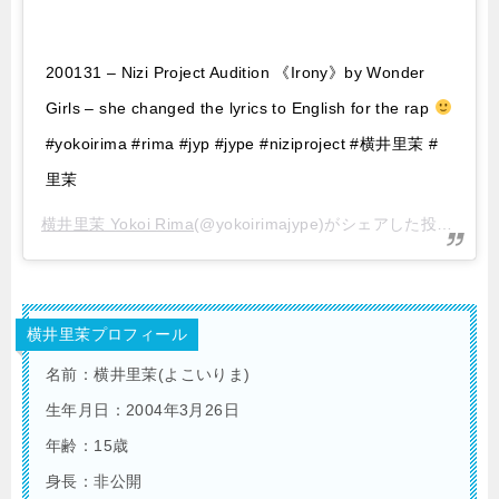
200131 – Nizi Project Audition 《Irony》by Wonder
Girls – she changed the lyrics to English for the rap
#yokoirima #rima #jyp #jype #niziproject #横井里茉 #
里茉
横井里茉 Yokoi Rima
(@yokoirimajype)がシェアした投稿 –
20
横井里茉プロフィール
名前：横井里茉(よこいりま)
生年月日：2004年3月26日
年齢：15歳
身長：非公開