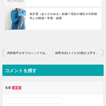
有沢雪（ありさわゆき）結婚？現在の彼氏や今田耕
司との関係！学歴・経歴
投
武田航平がダブルベッドで山本ソニアへの発言が炎上！恋愛感情や潔癖が話題
鈴野未光(ミイヒ)の歌が上手すぎる！ボーカルレベルテスト動画【nizi project】
稿
ナ
コメントを残す
ビ
ゲ
名前
必須
ー
シ
ョ