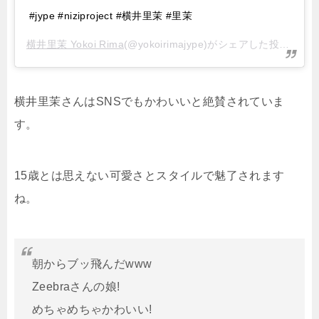
#jype #niziproject #横井里茉 #里茉
横井里茉 Yokoi Rima
(@yokoirimajype)がシェアした投稿 –
20
横井里茉さんはSNSでもかわいいと絶賛されていま
す。
15歳とは思えない可愛さとスタイルで魅了されます
ね。
朝からブッ飛んだwww
Zeebraさんの娘!
めちゃめちゃかわいい!