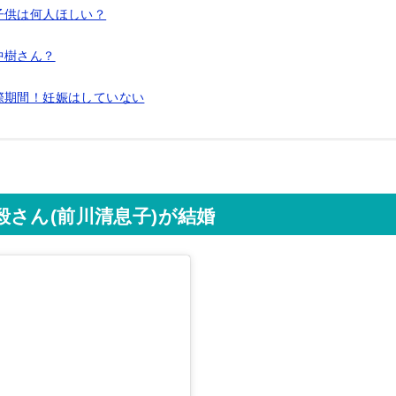
子供は何人ほしい？
中樹さん？
際期間！妊娠はしていない
さん(前川清息子)が結婚