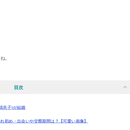
すね。
目次
清息子)が結婚
馴れ初め・出会いや交際期間は？【可愛い画像】