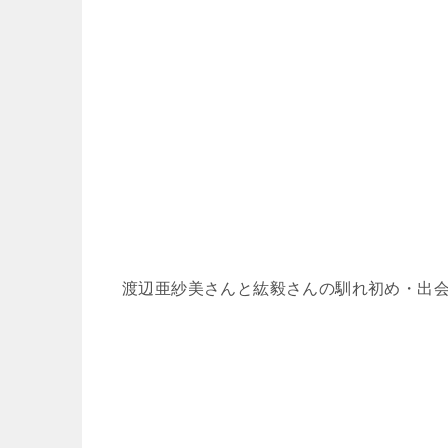
渡辺亜紗美さんと紘毅さんの馴れ初め・出