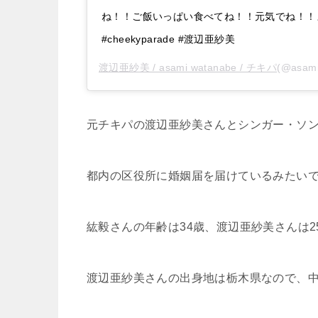
ね！！ご飯いっぱい食べてね！！元気でね！！またね
#cheekyparade #渡辺亜紗美
渡辺亜紗美 / asami watanabe / チキパ
(@asa
元チキパの渡辺亜紗美さんとシンガー・ソング
都内の区役所に婚姻届を届けているみたい
紘毅さんの年齢は34歳、渡辺亜紗美さんは2
渡辺亜紗美さんの出身地は栃木県なので、